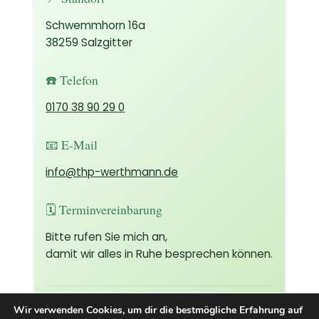
Schwemmhorn 16a
38259 Salzgitter
☎️ Telefon
0170 38 90 29 0
📧 E-Mail
info@thp-werthmann.de
🗓 Terminvereinbarung
Bitte rufen Sie mich an,
damit wir alles in Ruhe besprechen können.
Ich freue mich darauf, Sie und Ihr Tier
Wir verwenden Cookies, um dir die bestmögliche Erfahrung auf